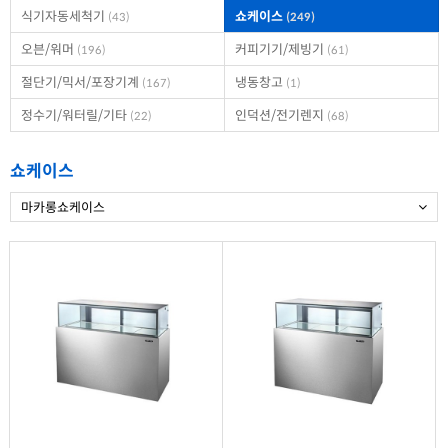
식기자동세척기
쇼케이스
(43)
(249)
오븐/워머
커피기기/제빙기
(196)
(61)
절단기/믹서/포장기계
냉동창고
(167)
(1)
정수기/워터릴/기타
인덕션/전기렌지
(22)
(68)
쇼케이스
마카롱쇼케이스