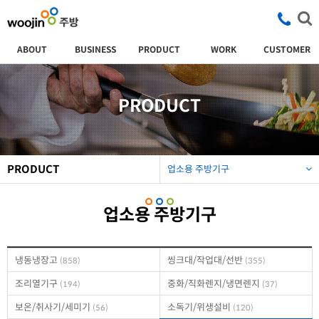
ABOUT
BUSINESS
PRODUCT
WORK
CUSTOMER
PRODUCT
PRODUCT
업소용 주방기구
업소용 주방기구
냉동냉장고
씽크대/작업대/선반
(858)
(355)
조리열기구
중화/직화렌지/냉면렌지
(194)
(37)
보온/취사기/세미기
소독기/위생설비
(56)
(120)