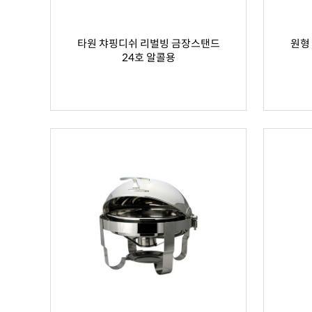
타원 챠핑디쉬 리벌빙 금장스탠드
원형
24호 알콜용