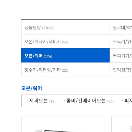
냉동냉장고
씽크대/작
(858)
보온/취사기/세미기
소독기/
(56)
오븐/워머
커피기기
(196)
정수기/워터릴/기타
인덕션/
(22)
오븐/워머
ㆍ제과오븐
ㆍ콤비/컨베이어오븐
ㆍ피
(10)
(30)