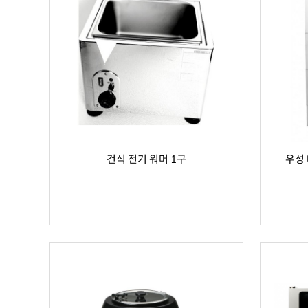
건식 전기 워머 1구
우성 