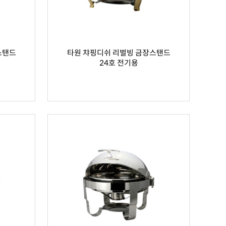
스탠드
타원 챠핑디쉬 리벌빙 금장스탠드
24호 전기용