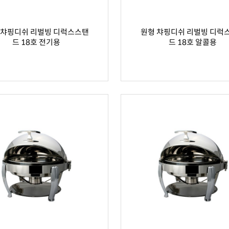
 챠핑디쉬 리벌빙 디럭스스탠
원형 챠핑디쉬 리벌빙 디럭
드 18호 전기용
드 18호 알콜용