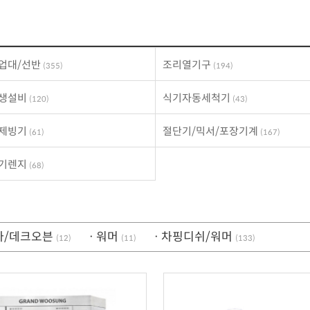
업대/선반
조리열기구
(355)
(194)
위생설비
식기자동세척기
(120)
(43)
/제빙기
절단기/믹서/포장기계
(61)
(167)
전기렌지
(68)
자/데크오븐
ㆍ워머
ㆍ차핑디쉬/워머
(12)
(11)
(133)