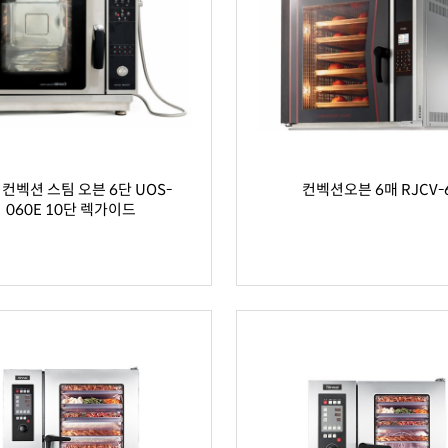
 컨벡션 스팀 오븐 6단 UOS-
컨벡션오븐 6매 RJCV-
060E 10단 렉가이드