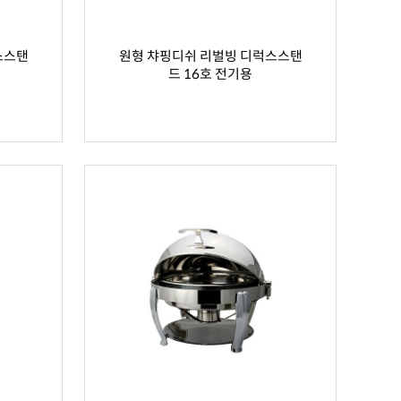
스스탠
원형 챠핑디쉬 리벌빙 디럭스스탠
드 16호 전기용