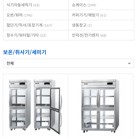
식기자동세척기
쇼케이스
(43)
(249)
오븐/워머
커피기기/제빙기
(196)
(61)
절단기/믹서/포장기계
냉동창고
(167)
(1)
정수기/워터릴/기타
인덕션/전기렌지
(22)
(68)
보온/취사기/세미기
전체