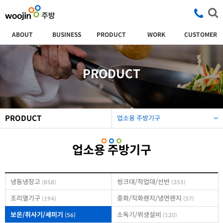
ABOUT
BUSINESS
PRODUCT
WORK
CUSTOMER
PRODUCT
PRODUCT
업소용 주방기구
업소용 주방기구
냉동냉장고
씽크대/작업대/선반
(858)
(355)
조리열기구
중화/직화렌지/냉면렌지
(194)
(37)
보온/취사기/세미기
소독기/위생설비
(56)
(120)