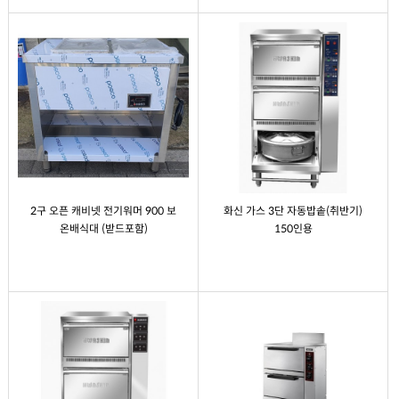
2구 오픈 캐비넷 전기워머 900 보
화신 가스 3단 자동밥솥(취반기)
온배식대 (받드포함)
150인용