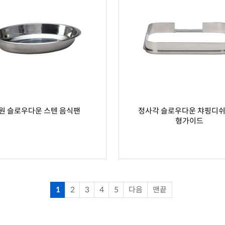
원 슬로우다운 스텐 음식팬
정사각 슬로우다운 챠핑디쉬
형가이드
1
2
3
4
5
다음
맨끝