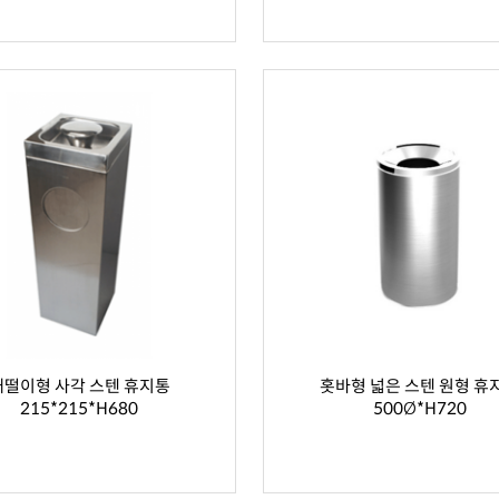
재떨이형 사각 스텐 휴지통
홋바형 넓은 스텐 원형 휴
215*215*H680
500Ø*H720