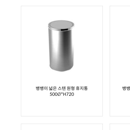
뱅뱅이 넓은 스텐 원형 휴지통
뱅뱅
500Ø*H720