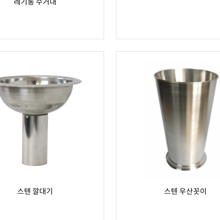
레기통 수거대
스텐 깔대기
스텐 우산꼿이