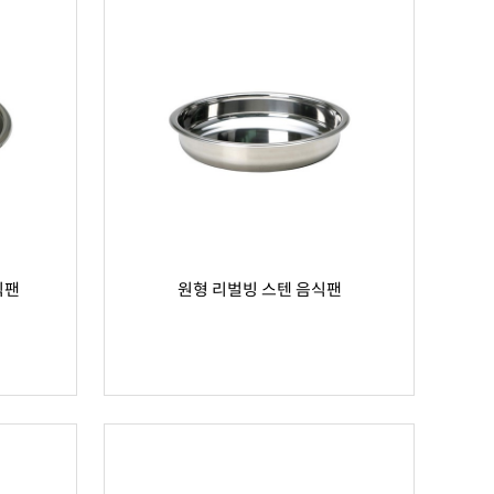
식팬
원형 리벌빙 스텐 음식팬