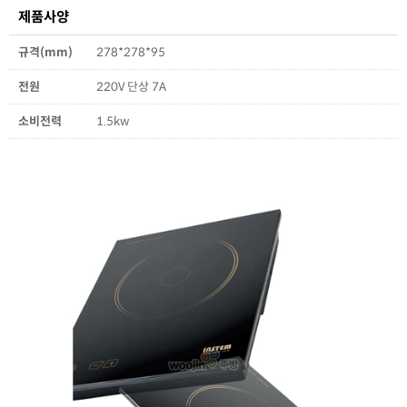
제품사양
규격(mm)
278*278*95
전원
220V 단상 7A
소비전력
1.5kw