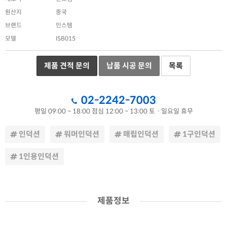
원산지
중국
브랜드
인스템
모델
ISB015
제품 견적 문의
납품 시공 문의
목록
02-2242-7003
평일 09:00 ~ 18:00
점심 12:00 ~ 13:00
토ㆍ일요일 휴무
인덕션
워머인덕션
매립인덕션
1구인덕션
1인용인덕션
제품정보