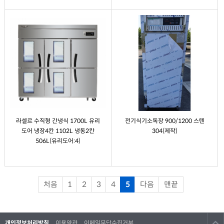
라셀르 수직형 간냉식 1700L 유리
전기식기소독장 900/1200 스텐
도어 냉장4칸 1102L 냉동2칸
304(제작)
506L(유리도어:4)
처음
1
2
3
4
5
다음
맨끝
개인정보처리방침
이용약관
이메일무단수집거부