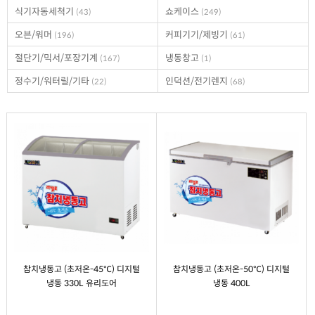
식기자동세척기
쇼케이스
(43)
(249)
오븐/워머
커피기기/제빙기
(196)
(61)
절단기/믹서/포장기계
냉동창고
(167)
(1)
정수기/워터릴/기타
인덕션/전기렌지
(22)
(68)
참치냉동고 (초저온-45℃) 디지털
참치냉동고 (초저온-50℃) 디지털
냉동 330L 유리도어
냉동 400L