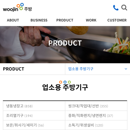
ABOUT
BUSINESS
PRODUCT
WORK
CUSTOMER
PRODUCT
PRODUCT
업소용 주방기구
업소용 주방기구
냉동냉장고
씽크대/작업대/선반
(858)
(355)
조리열기구
중화/직화렌지/냉면렌지
(194)
(37)
보온/취사기/세미기
소독기/위생설비
(56)
(120)