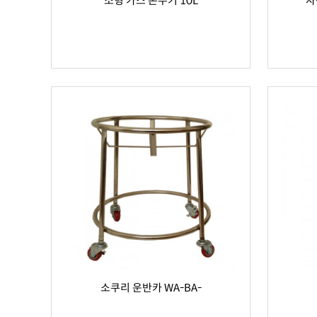
소형 가스 온수기 10L
사
소쿠리 운반카 WA-BA-