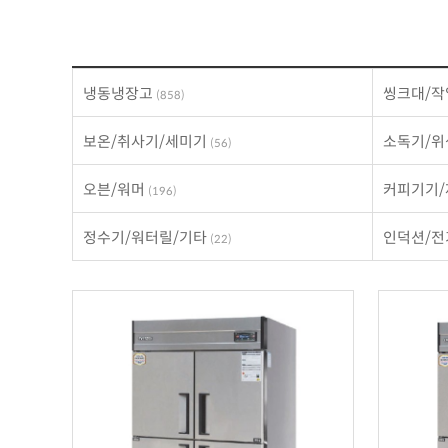
냉동냉장고
씽크대/작
(858)
보온/취사기/세미기
소독기/
(56)
오븐/워머
커피기기
(196)
정수기/워터릴/기타
인덕션/
(22)