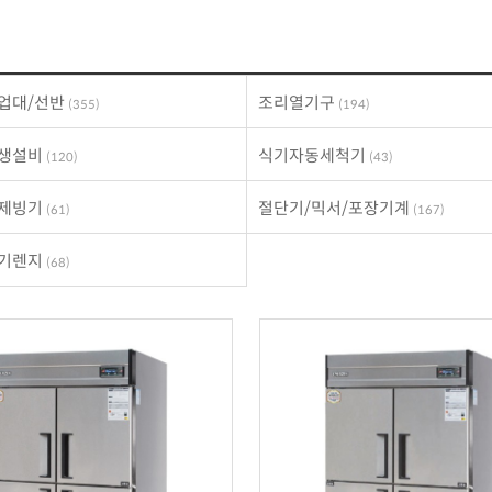
업대/선반
조리열기구
(355)
(194)
위생설비
식기자동세척기
(120)
(43)
/제빙기
절단기/믹서/포장기계
(61)
(167)
전기렌지
(68)